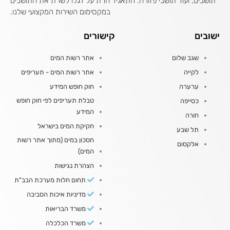
תושבים, ועוד תושבי פזורה. התאגיד חרת על דגלו לשרת את התושבים
במקסימום השירות המקצועי שלנו.
ישובים
קישורים
שגב שלום
אתר רשות המים
לקייה
אתר רשות המים - תעריפים
ערערה
חוק חופש המידע
טבלת תעריפים לפי חוק חופש
כסייפה
המידע
חורה
חקיקת המים בישראל
תל שבע
חסכון במים (מתוך אתר רשות
אלקסום
המים)
הצהרת נגישות
תחום חלות מערכת הבב"ת
מדיניות איכות הסביבה
משרד הבריאות
משרד הכלכלה