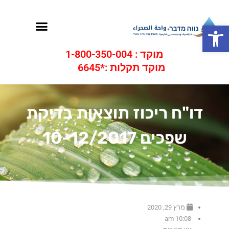
ילוג
תוכן
תפריט
פתח סרגל נגישות
מוקד : 1-800-350-004
מוקד תקלות :*6645
דו"ח ריכוז תוצאות בדיקת
שפכים 10-12/2017
מרץ 29, 2020
10:08 am