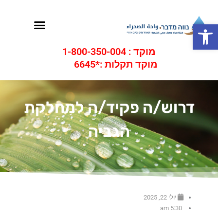
ילוג
תוכן
תפריט
פתח סרגל נגישות
מוקד : 1-800-350-004
מוקד תקלות :*6645
דרוש/ה פקיד/ה למחלקת
הגביה
יולי 22, 2025
5:30 am