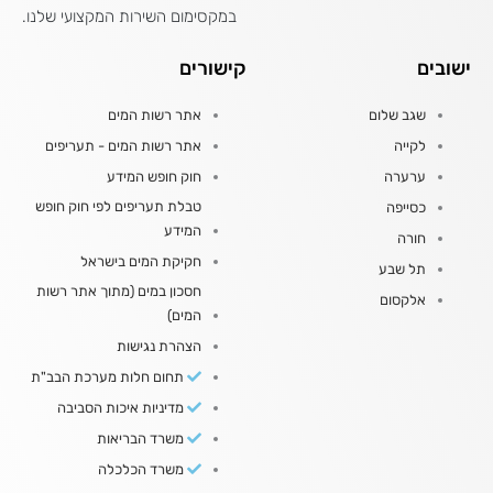
במקסימום השירות המקצועי שלנו.
ישובים
קישורים
שגב שלום
אתר רשות המים
לקייה
אתר רשות המים - תעריפים
ערערה
חוק חופש המידע
טבלת תעריפים לפי חוק חופש
כסייפה
המידע
חורה
חקיקת המים בישראל
תל שבע
חסכון במים (מתוך אתר רשות
אלקסום
המים)
הצהרת נגישות
תחום חלות מערכת הבב"ת
מדיניות איכות הסביבה
משרד הבריאות
משרד הכלכלה