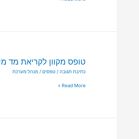
חדש
טופס
טופס מקוון לקריאת מד מי
מקוון
כתיבת תגובה
/
טפסים
/
מנהל מערכת
לקריאת
מד
Read More »
מים
על
ידי
תושב