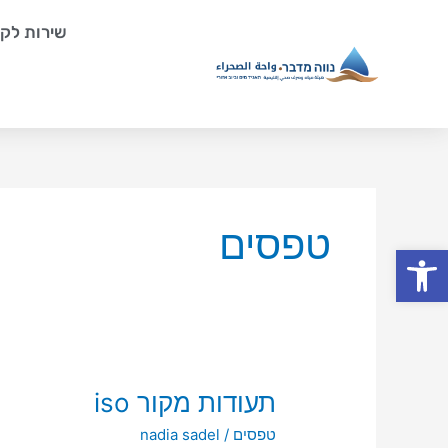
ילוג
שירות לקו
תוכן
טפסים
פתח סרגל נגישות
תעודות
תעודות מקור iso
מקור
טפסים
/
nadia sadel
iso