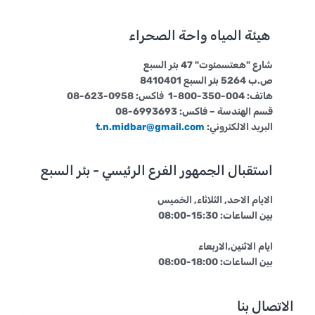
هيئة المياه واحة الصحراء
شارع "هعتسمئوت" 47 بئر السبع
ص.ب 5264 بئر السبع 8410401
هاتف: 004-350-800-1 فاكس: 0958-623-08
قسم الهندسة – فاكس: 6993693-08
البريد الالكتروني:
t.n.midbar@gmail.com
استقبال الجمهور الفرع الرئيسي - بئر السبع
الايام الاحد, الثلاثاء, الخميس
بين الساعات: 15:30-08:00
ايام الاثنين,الاربعاء
بين الساعات: 18:00-08:00
الاتصال بنا