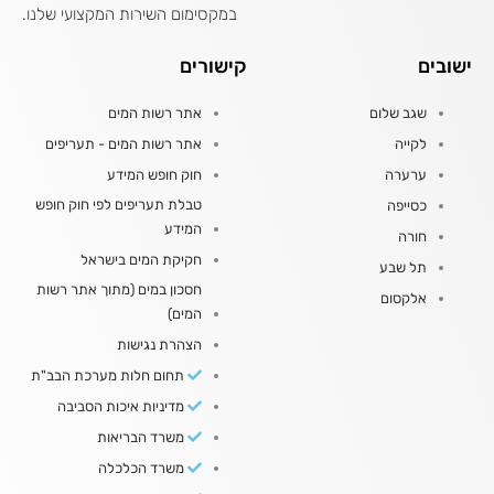
במקסימום השירות המקצועי שלנו.
ישובים
קישורים
שגב שלום
אתר רשות המים
לקייה
אתר רשות המים - תעריפים
ערערה
חוק חופש המידע
טבלת תעריפים לפי חוק חופש
כסייפה
המידע
חורה
חקיקת המים בישראל
תל שבע
חסכון במים (מתוך אתר רשות
אלקסום
המים)
הצהרת נגישות
תחום חלות מערכת הבב"ת
מדיניות איכות הסביבה
משרד הבריאות
משרד הכלכלה