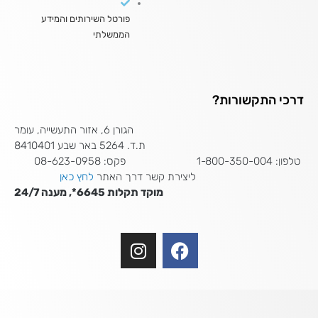
פורטל השירותים והמידע
הממשלתי
דרכי התקשורות?
הגורן 6, אזור התעשייה, עומר
ת.ד. 5264 באר שבע 8410401
טלפון: 1-800-350-004 פקס: 08-623-0958
ליצירת קשר דרך האתר
לחץ כאן
מוקד תקלות 6645*, מענה 24/7
I
F
n
a
s
c
t
e
a
b