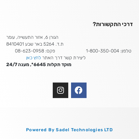
דרכי התקשורות?
הגורן 6, אזור התעשייה, עומר
ת.ד. 5264 באר שבע 8410401
טלפון: 1-800-350-004 פקס: 08-623-0958
ליצירת קשר דרך האתר
לחץ כאן
מוקד תקלות 6645*, מענה 24/7
I
F
n
a
s
c
t
e
a
b
g
o
Powered By Sadel Technologies LTD
r
o